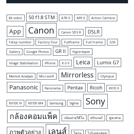
50 f1.8 STM
8k video
A7R II
A99 II
Action Camera
Canon
App
DSLR
Canon 5DS R
f-stop number
Factory Tour
Fullframe
Full Frame
G3X
GR II
Gallery
Google Photos
Hyperlapse
Leica
Lumix G7
Image Stabilisation
iPhone
K-3 II
Mirrorless
Market Analysis
Microsoft
Olympus
Panasonic
Pentax
Ricoh
Panorama
RX10 II
Sony
RX100 IV
RX100 M4
Samsung
Sigma
กล้องคอมแพ็ค
กล้องถ่ายวีดีโอ
ทริกเกอร์
ฟูลเฟรม
เลนส์
ภาพตัวอย่าง
โดรน
ไวร์เลสแฟลช