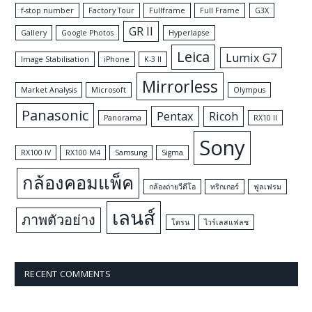
f-stop number
Factory Tour
Fullframe
Full Frame
G3X
GR II
Gallery
Google Photos
Hyperlapse
Leica
Lumix G7
Image Stabilisation
iPhone
K-3 II
Mirrorless
Market Analysis
Microsoft
Olympus
Panasonic
Pentax
Ricoh
Panorama
RX10 II
Sony
RX100 IV
RX100 M4
Samsung
Sigma
กล้องคอมแพ็ค
กล้องถ่ายวีดีโอ
ทริกเกอร์
ฟูลเฟรม
เลนส์
ภาพตัวอย่าง
โดรน
ไวร์เลสแฟลช
RECENT COMMENTS