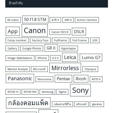
ป้ายกำกับ
50 f1.8 STM
8k video
A7R II
A99 II
Action Camera
Canon
App
DSLR
Canon 5DS R
f-stop number
Factory Tour
Fullframe
Full Frame
G3X
GR II
Gallery
Google Photos
Hyperlapse
Leica
Lumix G7
Image Stabilisation
iPhone
K-3 II
Mirrorless
Market Analysis
Microsoft
Olympus
Panasonic
Pentax
Ricoh
Panorama
RX10 II
Sony
RX100 IV
RX100 M4
Samsung
Sigma
กล้องคอมแพ็ค
กล้องถ่ายวีดีโอ
ทริกเกอร์
ฟูลเฟรม