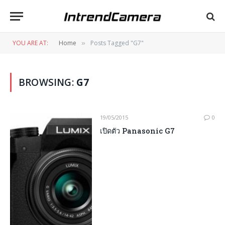
YOU ARE AT:
Home
Posts Tagged "G7"
»
BROWSING:
G7
19/05/2015
0
เปิดตัว Panasonic G7