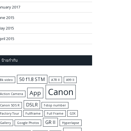
anuary 2017
une 2015
ay 2015
pril 2015
ป้ายกำกับ
50 f1.8 STM
8k video
A7R II
A99 II
Canon
App
Action Camera
DSLR
Canon 5DS R
f-stop number
Factory Tour
Fullframe
Full Frame
G3X
GR II
Gallery
Google Photos
Hyperlapse