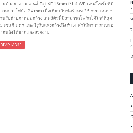
N
าพตัวอย่างจากเลนส์ Fuji XF 16mm f/1.4 WR เลนส์ไพร์มที่มี
อ
วามยาวโฟกัส 24 mm เมื่อเทียบกับฟอร์แมท 35 mm เหมาะ
ำหรับถ่ายภาพมุมกว้าง เลนส์ตัวนี้มีสามารถโฟกัสได้ใกล้ที่สุด
พ
5 เซนติเมตร และมีรูรับแสงกว้างถึง f/1.4 ทำให้สามารถเบลอ
ว
ากหลังได้มากและสวยงาม
P
READ MORE
8
เ
A
A
G
ก