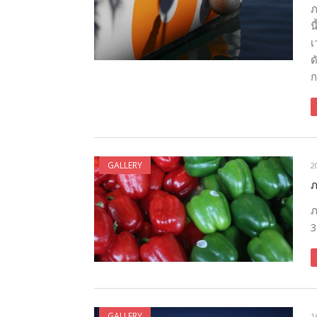
ภ
น
เ
ด
ก
GALLERY
2
ภ
ภ
3
GALLERY
1