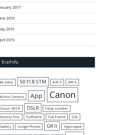
anuary 2017
une 2015
ay 2015
pril 2015
ป้ายกำกับ
50 f1.8 STM
8k video
A7R II
A99 II
Canon
App
Action Camera
DSLR
Canon 5DS R
f-stop number
Factory Tour
Fullframe
Full Frame
G3X
GR II
Gallery
Google Photos
Hyperlapse