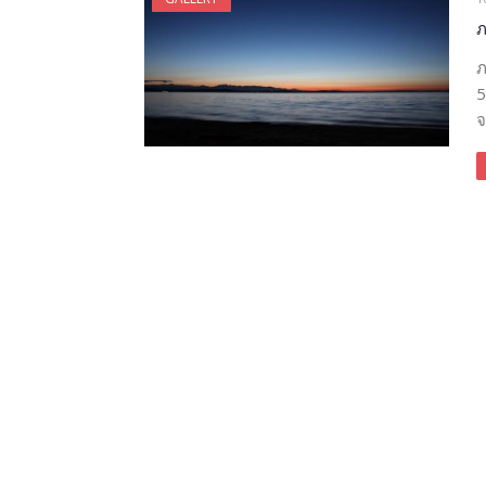
ภ
ภ
5
จ